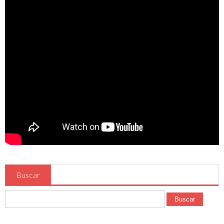
Ciudades
Murcia
Mazarrón
Lorca
Beniel
San Javier
Cartagena
El Mar Menor
Puertos de Montaña
Alto Collado Bermejo Pm 1ª cat
Buscar
Alto la Zarzadilla Pm 2ª cat
Buscar
Floración de Cieza
Hoteles