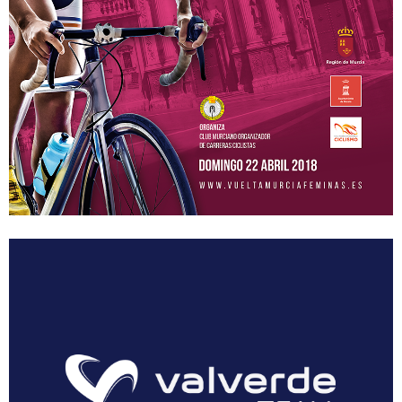
Equipos
MOVISTAR TEAM WOMEN
SELECCIÓN MURCIANA
BIZKAYA DURANGO EUSKADI MURIAS
FRIGORIFICOS COSTA BRAVA
CATEMA CAT
RETELEC ATHENEA
NAFARROA ERMITAGAÑA
GLAS SMURFIT KAPPA
RIO MIERA MERUELO CANTABRIA
SOPELA WOMENS
TRICRAZY MADRID TEAM
EMINTEL FEMINAS TEAM
UC. FUENLABRADA