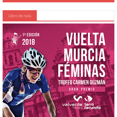
Reglamentos de carrera
Oficina permanente y sala de prensa
Libro de ruta
Inscripciones
Hospitales
Detalles , Horarios y Preliminares
Vestuarios - Duchas
Recorrido
CADETES
JUNIOR y ÉLITE-SUB23
Clasificaciones
Participantes
Participantes