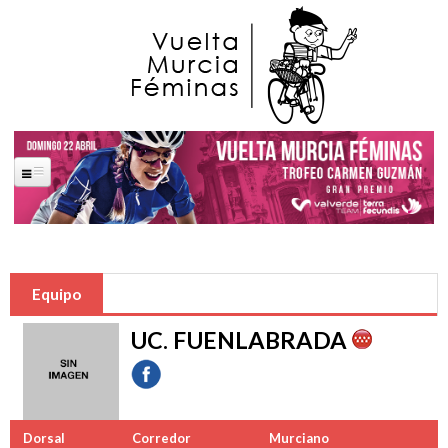
Pasar al contenido principal
Portada
La Carrera
Equipo
Saludas Oficiales
UC. FUENLABRADA
José Ballesta Germán
Francisco Alfonso Guzmán Perez
Ana López Oliva
Dorsal
Corredor
Murciano