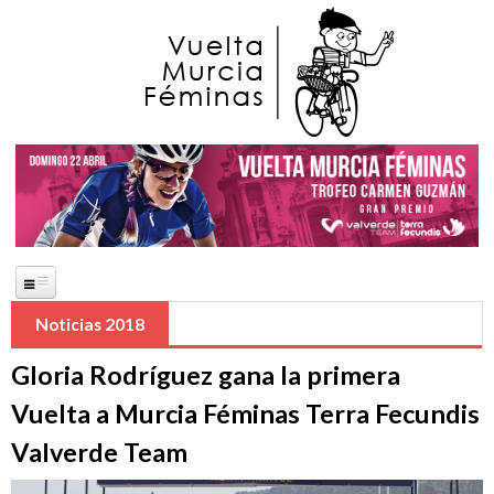
Pasar al contenido principal
Noticias 2018
Portada
Gloria Rodríguez gana la primera
La Carrera
Vuelta a Murcia Féminas Terra Fecundis
Saludas Oficiales
Valverde Team
José Ballesta Germán