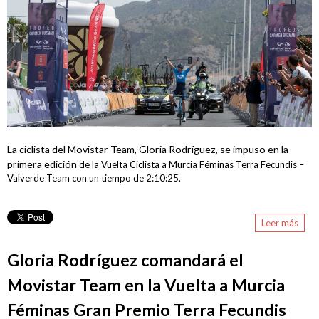
Francisco Alfonso Guzmán Perez
Ana López Oliva
Reglamentos de carrera
Oficina permanente y sala de prensa
Inscripciones
Hospitales
La ciclista del Movistar Team, Gloria Rodríguez, se impuso en la
Detalles , Horarios y Preliminares
primera edición
de la Vuelta Ciclista a Murcia Féminas Terra Fecundis –
Vestuarios - Duchas
Valverde Team con un tiempo
de 2:10:25.
Recorrido
Leer más
sobr
Glor
CADETES
Rodr
Gloria Rodríguez comandará el
gana
JUNIOR y ÉLITE-SUB23
prim
Movistar Team en la Vuelta a Murcia
Vuel
Clasificaciones
Murc
Féminas Gran Premio Terra Fecundis
Fémi