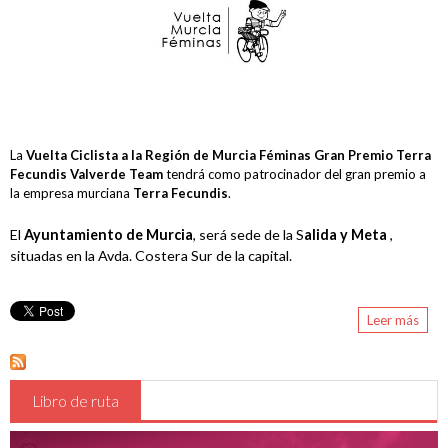
Prem
Terr
Solicitar Acreditación
Fecu
Acreditar Vehículo
Valv
Tea
Guia Circulación en Carrera
La
Vuelta Ciclista a la Región de Murcia Féminas Gran Premio Terra
Turismo
Fecundis Valverde Team
tendrá como patrocinador del gran premio a
la empresa murciana
Terra Fecundis
.
El
Ayuntamiento de Murcia
, será sede de la S
alida y Meta
,
situadas en la Avda. Costera Sur de la capital.
Leer más
sobr
Vuel
Murc
Fémi
Gra
Libro de ruta
Prem
Terr