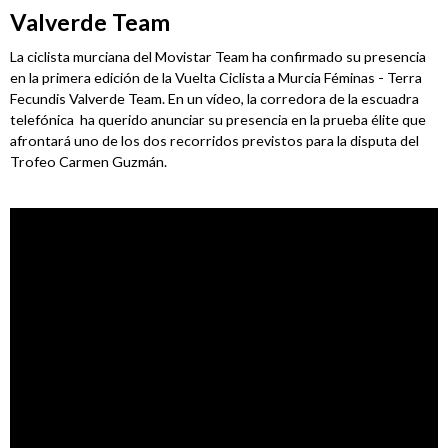
Valverde Team
Terr
Participantes
Fecu
Valv
La ciclista murciana del Movistar Team ha confirmado su presencia
Tea
Participantes
en la primera edición de la Vuelta Ciclista a Murcia Féminas - Terra
Fecundis Valverde Team. En un vídeo, la corredora de la escuadra
Equipos
telefónica ha querido anunciar su presencia en la prueba élite que
afrontará uno de los dos recorridos previstos para la disputa del
MOVISTAR TEAM WOMEN
Trofeo Carmen Guzmán.
SELECCIÓN MURCIANA
BIZKAYA DURANGO EUSKADI MURIAS
FRIGORIFICOS COSTA BRAVA
CATEMA CAT
RETELEC ATHENEA
NAFARROA ERMITAGAÑA
GLAS SMURFIT KAPPA
RIO MIERA MERUELO CANTABRIA
SOPELA WOMENS