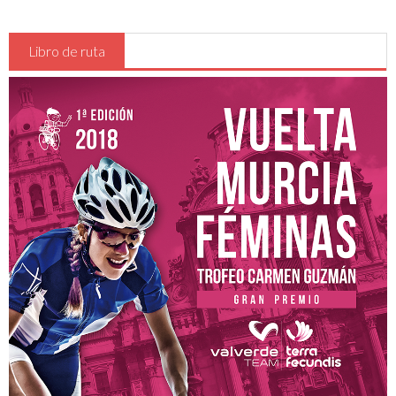
Libro de ruta
Región de Murcia
Ciudades
Murcia
Mazarrón
Lorca
Beniel
San Javier
Cartagena
El Mar Menor
Puertos de Montaña
Alto Collado Bermejo Pm 1ª cat
Alto la Zarzadilla Pm 2ª cat