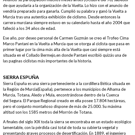
TRICRAZY MADRID TEAM
de que ayudaría a la organización de la Vuelta. Lo hizo con el anuncio de
vendría preparado para ganarla. Cumplió su palabra y ganó la Vuelta a
EMINTEL FEMINAS TEAM
Murcia tras una autentica exhibición de ciclismo. Desde entonces la
UC. FUENLABRADA
carrera murciana siempre estuvo en su calendario hasta el año 2004 que
falleció a los 34 años de edad.
AEUSTRAK-EUSKADI
Ese año, por deseo personal de Carmen Guzmán se creo el Trofeo Cima
Marco Pantani en la Vuelta a Murcia que se otorga al ciclista que pasa en
Multimedia
primer lugar por la cima más alta de la Vuelta que casi siempre está
situada en el Collado Bermejo,en donde Pantani escribió quizás una de
las paginas ciclistas más importantes de la historia.
Resumen Vuelta Murcia Féminas 2018
Galería Vuelta Murcia Féminas 2018
SIERRA ESPUÑA
Sierra Espuña es una sierra perteneciente a la cordillera Bética situada en
Patrocinadores
la Región de Murcia(España), pertenece a los municipios de Alhama de
Murcia, Totana, Aledo y Mula, encontrándose dentro de la Cuenca
del Segura. El Parque Regional creado en ella posee 17.804 hectáreas,
Prensa
pero el conjunto montañoso dispone de más de 25.000. Su máxima
altitud son los 1585 metros del Morrón de Totana.
Dossier Corporativo
A finales del siglo XIX toda la sierra se encontraba en un estado ecológico
Noticias
lamentable, con la pérdida casi total de toda su cubierta vegetal y
presentando graves procesos de desertificación. En 1889, el ingeniero