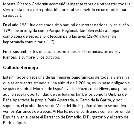
Acreditaciones
forestal Ricardo Codorníu acometió la ingente tarea de reforestar toda la
sierra. Esta tarea de repoblación forestal se convirtió en un modelo para
Solicitar Acreditación
su época.1​
Acreditar Vehículo
En el año 1931 fue declarada sitio natural de interés nacional, y en el año
1992 fue protegida como Parque Regional. También está catalogada
Guia Circulación en Carrera
como zona de especial protección para las aves (ZEPA) y lugar de
importancia comunitaria (LIC).
Entre sus ambientes destacan los bosques, los barrancos, arroyos y
Turismo
fuentes, la cumbre, y los cultivos.
Collado Bermejo
Este mirador ofrece una de las mejores panorámicas de toda la Sierra, ya
que se encuentra situado a una altitud de 1.201 m, es un paso obligado si
se quiere subir al Morron de Espuña y a los Pozos de la Nieve, una parada
aquí ofrece la oportunidad de ver lugares tan bellos como la Umbría de
Peña Apartada, la propia Peña Apartada, el Cerro de la Garita, y por
supuesto, el profundo y verde Valle del Río Espuña; al fondo se pueden
ver los Barrancos de Gebas. Al Norte, nos encontramos con el morrón de
Espuña, y en el oeste el Barranco de Enmedio, El Purgatorio y el cerro de
Pedro López.