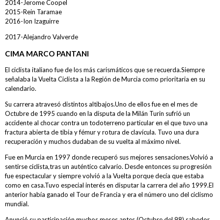
2014-Jerome Coopel
2015-Rein Taramae
Participantes
2016-Ion Izaguirre
2017-Alejandro Valverde
Participantes
CIMA MARCO PANTANI
Equipos
El ciclista italiano fue de los más carismáticos que se recuerda.Siempre
MOVISTAR TEAM WOMEN
señalaba la Vuelta Ciclista a la Región de Murcia como prioritaria en su
SELECCIÓN MURCIANA
calendario.
BIZKAYA DURANGO EUSKADI MURIAS
Su carrera atravesó distintos altibajos.Uno de ellos fue en el mes de
Octubre de 1995 cuando en la disputa de la Milán Turin sufrió un
FRIGORIFICOS COSTA BRAVA
accidente al chocar contra un todoterreno particular en el que tuvo una
fractura abierta de tibia y fémur y rotura de clavícula. Tuvo una dura
CATEMA CAT
recuperación y muchos dudaban de su vuelta al máximo nivel.
RETELEC ATHENEA
Fue en Murcia en 1997 donde recuperó sus mejores sensaciones.Volvió a
NAFARROA ERMITAGAÑA
sentirse ciclista,tras un auténtico calvario. Desde entonces su progresión
fue espectacular y siempre volvió a la Vuelta porque decía que estaba
GLAS SMURFIT KAPPA
como en casa.Tuvo especial interés en disputar la carrera del año 1999.El
RIO MIERA MERUELO CANTABRIA
anterior había ganado el Tour de Francia y era el número uno del ciclismo
mundial.
SOPELA WOMENS
Anunció su participación muchos meses antes (Octubre del 98) sabedor