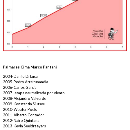
Francisco Alfonso Guzmán Perez
Ana López Oliva
Reglamentos de carrera
Oficina permanente y sala de prensa
Inscripciones
Hospitales
Detalles , Horarios y Preliminares
Palmares Cima Marco Pantani
Vestuarios - Duchas
2004-Danilo Di Luca
2005-Pedro Arreitunandia
2006-Carlos Garcia
Recorrido
2007- etapa neutralizada por viento
2008-Alejandro Valverde
CADETES
2009-Konstantin Siutsou
2010-Wouter Poels
JUNIOR y ÉLITE-SUB23
2011-Alberto Contador
2012-Nairo Quintana
Clasificaciones
2013-Kevin Seeldraeyers