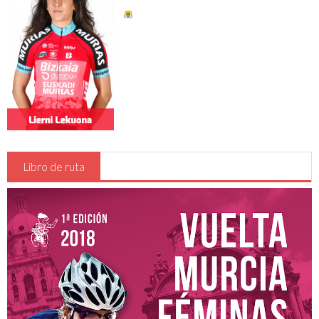
Reglamentos de carrera
Oficina permanente y sala de prensa
Inscripciones
Hospitales
Detalles , Horarios y Preliminares
Vestuarios - Duchas
Recorrido
Libro de ruta
CADETES
JUNIOR y ÉLITE-SUB23
Clasificaciones
Participantes