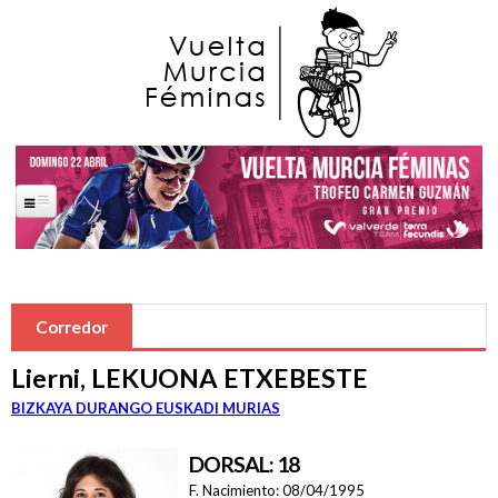
Pasar al contenido principal
Portada
La Carrera
Corredor
Saludas Oficiales
Lierni, LEKUONA ETXEBESTE
José Ballesta Germán
BIZKAYA DURANGO EUSKADI MURIAS
Francisco Alfonso Guzmán Perez
DORSAL: 18
Ana López Oliva
F. Nacimiento:
08/04/1995