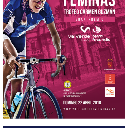
Participantes
Equipos
MOVISTAR TEAM WOMEN
SELECCIÓN MURCIANA
BIZKAYA DURANGO EUSKADI MURIAS
FRIGORIFICOS COSTA BRAVA
CATEMA CAT
RETELEC ATHENEA
NAFARROA ERMITAGAÑA
GLAS SMURFIT KAPPA
RIO MIERA MERUELO CANTABRIA
SOPELA WOMENS
TRICRAZY MADRID TEAM
EMINTEL FEMINAS TEAM
UC. FUENLABRADA