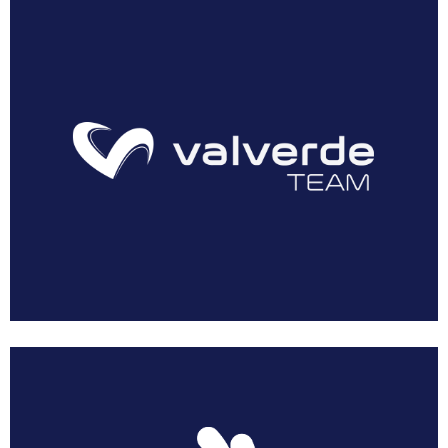
AEUSTRAK-EUSKADI
Multimedia
Resumen Vuelta Murcia Féminas 2018
Galería Vuelta Murcia Féminas 2018
Patrocinadores
Prensa
Dossier Corporativo
Noticias
Acreditaciones
Solicitar Acreditación
Acreditar Vehículo