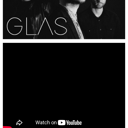
Región de Murcia
Ciudades
Murcia
Mazarrón
Lorca
Beniel
San Javier
Cartagena
El Mar Menor
Puertos de Montaña
Alto Collado Bermejo Pm 1ª cat
Alto la Zarzadilla Pm 2ª cat
Floración de Cieza
Hoteles