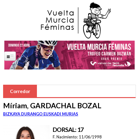
Pasar al contenido principal
Portada
La Carrera
Corredor
Saludas Oficiales
Míriam, GARDACHAL BOZAL
José Ballesta Germán
BIZKAYA DURANGO EUSKADI MURIAS
Francisco Alfonso Guzmán Perez
DORSAL: 17
Ana López Oliva
F. Nacimiento:
11/06/1998