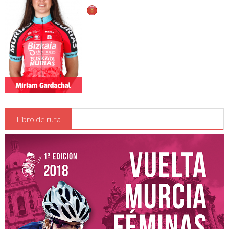
Reglamentos de carrera
Oficina permanente y sala de prensa
Inscripciones
Hospitales
Detalles , Horarios y Preliminares
Vestuarios - Duchas
Recorrido
Libro de ruta
CADETES
JUNIOR y ÉLITE-SUB23
Clasificaciones
Participantes