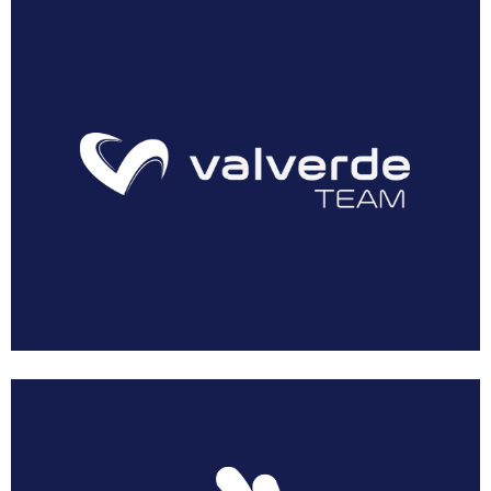
AEUSTRAK-EUSKADI
Multimedia
Resumen Vuelta Murcia Féminas 2018
Galería Vuelta Murcia Féminas 2018
Patrocinadores
Prensa
Dossier Corporativo
Noticias
Acreditaciones
Solicitar Acreditación
Acreditar Vehículo