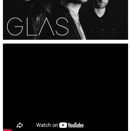
Región de Murcia
Ciudades
Murcia
Mazarrón
Lorca
Beniel
San Javier
Cartagena
El Mar Menor
Puertos de Montaña
Alto Collado Bermejo Pm 1ª cat
Alto la Zarzadilla Pm 2ª cat
Floración de Cieza
Hoteles