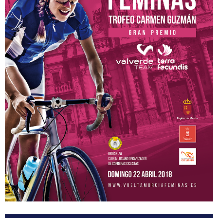
Participantes
Equipos
MOVISTAR TEAM WOMEN
SELECCIÓN MURCIANA
BIZKAYA DURANGO EUSKADI MURIAS
FRIGORIFICOS COSTA BRAVA
CATEMA CAT
RETELEC ATHENEA
NAFARROA ERMITAGAÑA
GLAS SMURFIT KAPPA
RIO MIERA MERUELO CANTABRIA
SOPELA WOMENS
TRICRAZY MADRID TEAM
EMINTEL FEMINAS TEAM
UC. FUENLABRADA